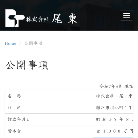
Home
公開事項
公開事項
令和7年3月 現在
名 称
株式会社 尾 東
住 所
瀬戸市川北町１丁目
設立年月日
昭 和 ３５ 年 ８ 月
資本金
金 １,０００ 万 円