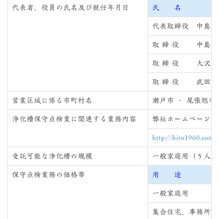
代表者、役員の氏名及び就任年月日
氏 名
代表取締役 中島 
取 締 役 中島 
取 締 役 大沢 
取 締 役 武田 
営業区域に係る市町村名
瀬戸市 ・ 尾張旭市 
浄化槽保守点検業に関連する業務内容
弊社ホームページ（
http://bito1960.com/
受託可能な浄化槽の規模
一般家庭用（５人槽
保守点検業務の価格帯
用 途
一般家庭用
集合住宅、事務所、